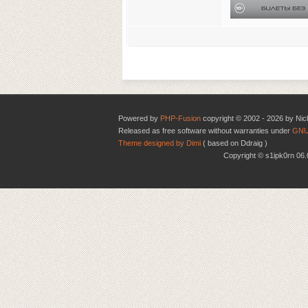
Powered by
PHP-Fusion
copyright © 2002 - 2026 by Nic
Released as free software without warranties under
GNU
Theme designed by Dimi
( based on Ddraig )
Copyright © s1ipk0rn 0