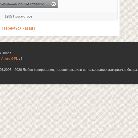
1285 Просмотров
[ вернуться назад ]
k Jones.
 Affero GPL
v3.
6.06.2006 - 2026 Любое копирование, перепечатка или использование материалов без р