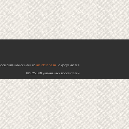
азрешения или ссылки на
metalafisha.ru
не допускается
62,825,568 уникальных посетителей