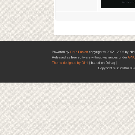
Powered by
PHP-Fusion
copyright © 2002 - 2026 by Nic
Released as free software without warranties under
GNU
Theme designed by Dimi
( based on Ddraig )
Copyright © s1ipk0rn 0