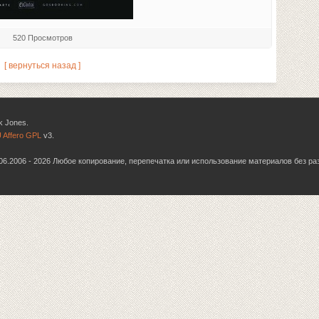
520 Просмотров
[ вернуться назад ]
k Jones.
 Affero GPL
v3.
6.06.2006 - 2026 Любое копирование, перепечатка или использование материалов без р