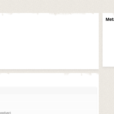
Met
ербург)