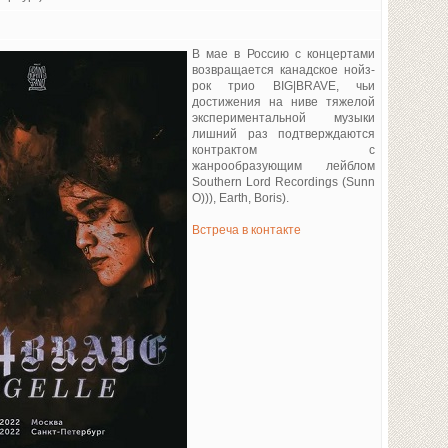
В мае в Россию с концертами
возвращается канадское нойз-
рок трио BIG|BRAVE, чьи
достижения на ниве тяжелой
экспериментальной музыки
лишний раз подтверждаются
контрактом с
жанрообразующим лейблом
Southern Lord Recordings (Sunn
O))), Earth, Boris).
Встреча в контакте