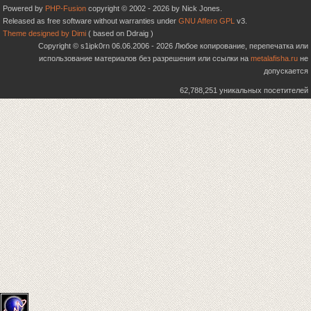
Powered by
PHP-Fusion
copyright © 2002 - 2026 by Nick Jones.
Released as free software without warranties under
GNU Affero GPL
v3.
Theme designed by Dimi
( based on Ddraig )
Copyright © s1ipk0rn 06.06.2006 - 2026 Любое копирование, перепечатка или
использование материалов без разрешения или ссылки на
metalafisha.ru
не
допускается
62,788,251 уникальных посетителей