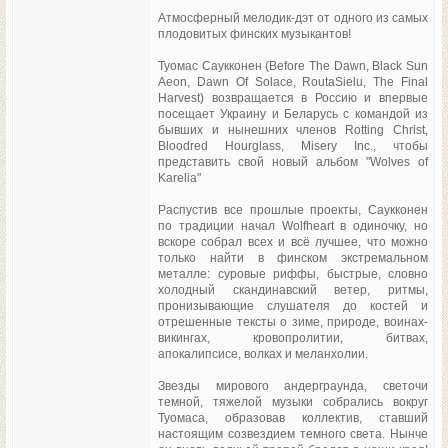
Атмосферный мелодик-дэт от одного из самых
плодовитых финских музыкантов!
Туомас Саукконен (Before The Dawn, Black Sun
Aeon, Dawn Of Solace, RoutaSielu, The Final
Harvest) возвращается в Россию и впервые
посещает Украину и Беларусь с командой из
бывших и нынешних членов Rotting Christ,
Bloodred Hourglass, Misery Inc., чтобы
представить свой новый альбом "Wolves of
Karelia"
Распустив все прошлые проекты, Саукконен
по традиции начал Wolfheart в одиночку, но
вскоре собрал всех и всё лучшее, что можно
только найти в финском экстремальном
металле: суровые риффы, быстрые, словно
холодный скандинавский ветер, ритмы,
пронизывающие слушателя до костей и
отрешенные тексты о зиме, природе, воинах-
викингах, кровопролитии, битвах,
апокалипсисе, волках и меланхолии.
Звезды мирового андерграунда, светочи
темной, тяжелой музыки собрались вокруг
Туомаса, образовав коллектив, ставший
настоящим созвездием темного света. Нынче