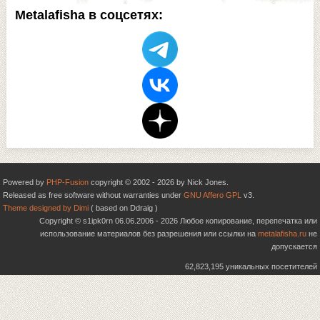
Metalafisha в соцсетях:
Powered by
PHP-Fusion
copyright © 2002 - 2026 by Nick Jones.
Released as free software without warranties under
GNU Affero GPL
v3.
Theme designed by Dimi
( based on Ddraig )
Copyright © s1ipk0rn 06.06.2006 - 2026 Любое копирование, перепечатка или
использование материалов без разрешения или ссылки на
metalafisha.ru
не
допускается
62,823,195 уникальных посетителей