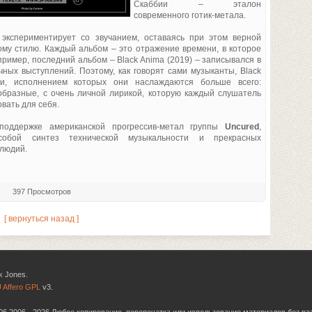
Скаббии – эталон
современного готик-метала.
 экспериментирует со звучанием, оставаясь при этом верной
му стилю. Каждый альбом – это отражение времени, в которое
пример, последний альбом – Black Anima (2019) – записывался в
чных выступлений. Поэтому, как говорят сами музыканты, Black
и, исполнением которых они наслаждаются больше всего:
образные, с очень личной лирикой, которую каждый слушатель
вать для себя.
поддержке американской прогрессив-метал группы
Uncured
,
собой синтез технической музыкальности и прекрасных
людий.
397 Просмотров
[ вернуться назад ]
k Jones.
 Affero GPL
v3.