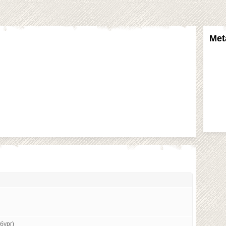
Met
бург)