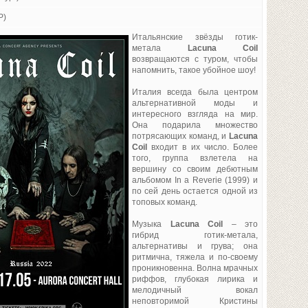
P)
Итальянские звёзды готик-
метала
Lacuna Coil
возвращаются с туром, чтобы
напомнить, такое убойное шоу!
Италия всегда была центром
альтернативной моды и
интересного взгляда на мир.
Она подарила множество
потрясающих команд, и
Lacuna
Coil
входит в их число. Более
того, группа взлетела на
вершину со своим дебютным
альбомом In a Reverie (1999) и
по сей день остается одной из
топовых команд.
Музыка
Lacuna Coil
– это
гибрид готик-метала,
альтернативы и грува; она
ритмична, тяжела и по-своему
проникновенна. Волна мрачных
риффов, глубокая лирика и
мелодичный вокал
неповторимой Кристины