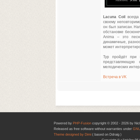
Lacuna Coil
всегда
своему неповторимо
он был записан. На
обстановке бесконе
Anima – это песн
динамичные, разно
может интерпретиро
Тур пройдёт при 
представляющую 
мелодических интер
Встреча в VK
Powered by
PHP-Fusion
copyright © 2002 - 2026 by Nic
Released as free software without warranties under
GNU
Theme designed by Dimi
( based on Ddraig )