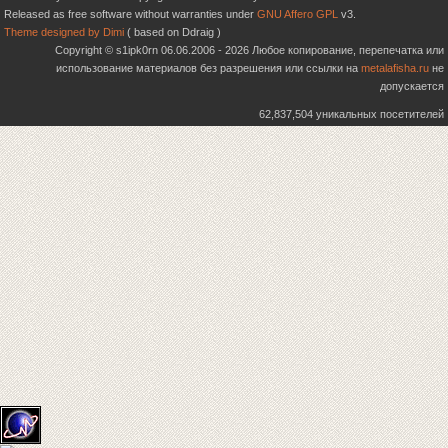
Released as free software without warranties under
GNU Affero GPL
v3.
Theme designed by Dimi
( based on Ddraig )
Copyright © s1ipk0rn 06.06.2006 - 2026 Любое копирование, перепечатка или
использование материалов без разрешения или ссылки на
metalafisha.ru
не
допускается
62,837,504 уникальных посетителей