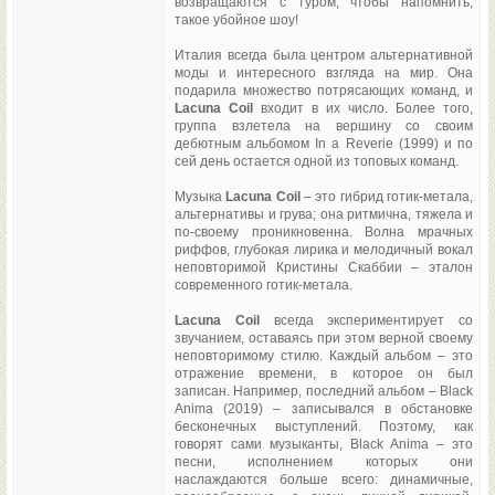
возвращаются с туром, чтобы напомнить,
такое убойное шоу!
Италия всегда была центром альтернативной
моды и интересного взгляда на мир. Она
подарила множество потрясающих команд, и
Lacuna Coil
входит в их число. Более того,
группа взлетела на вершину со своим
дебютным альбомом In a Reverie (1999) и по
сей день остается одной из топовых команд.
Музыка
Lacuna Coil
– это гибрид готик-метала,
альтернативы и грува; она ритмична, тяжела и
по-своему проникновенна. Волна мрачных
риффов, глубокая лирика и мелодичный вокал
неповторимой Кристины Скаббии – эталон
современного готик-метала.
Lacuna Coil
всегда экспериментирует со
звучанием, оставаясь при этом верной своему
неповторимому стилю. Каждый альбом – это
отражение времени, в которое он был
записан. Например, последний альбом – Black
Anima (2019) – записывался в обстановке
бесконечных выступлений. Поэтому, как
говорят сами музыканты, Black Anima – это
песни, исполнением которых они
наслаждаются больше всего: динамичные,