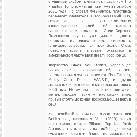
студийный альбом группы под названием The
Phantom Tomorrow увидит свет уже 29 октября
2021 года. По словам музыкантов, пластинка
перенесёт слушателя в воображаемый мир,
созданный из хитросплетённых
концептуальных идей её главного
вдохновителя и вокалиста – Энди Бирсака.
Поклонники группы уже успели оценить
несколько вышедших в свет синглов с
грядущего альбома. Так трек Scarlet Cross
позволил группе впервые оказаться в
американском чарте Mainstream Rock Top 20!
Творчество
Black Veil Brides
, черпающее
вдохновение в классических образах рок-
легенд восьмидесятых, таких как Kiss, Pantera,
Mötley Crüe, Poison, W.A.S.P., и других
эпатажных коллективов, ведет свою историю с
2006 года. Их музыка – это готический хэви-
метал, каждая песня – настоящий гимн,
призыв стоять до конца, возрождающий веру в
себя!
Многослойный и эпичный альбом
Black Veil
Brides
под названием Vale (2018) занял
первое место в чарте Billboard Top Hard Rock
Albums, а клипы группы на YouTube достигли
суммарной отметки более полумиллиарда