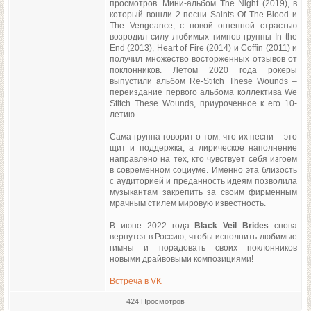
просмотров. Мини-альбом The Night (2019), в
который вошли 2 песни Saints Of The Blood и
The Vengeance, с новой огненной страстью
возродил силу любимых гимнов группы In the
End (2013), Heart of Fire (2014) и Coffin (2011) и
получил множество восторженных отзывов от
поклонников. Летом 2020 года рокеры
выпустили альбом Re-Stitch These Wounds –
переиздание первого альбома коллектива We
Stitch These Wounds, приуроченное к его 10-
летию.
Сама группа говорит о том, что их песни – это
щит и поддержка, а лирическое наполнение
направлено на тех, кто чувствует себя изгоем
в современном социуме. Именно эта близость
с аудиторией и преданность идеям позволила
музыкантам закрепить за своим фирменным
мрачным стилем мировую известность.
В июне 2022 года
Black Veil Brides
снова
вернутся в Россию, чтобы исполнить любимые
гимны и порадовать своих поклонников
новыми драйвовыми композициями!
Встреча в VK
424 Просмотров