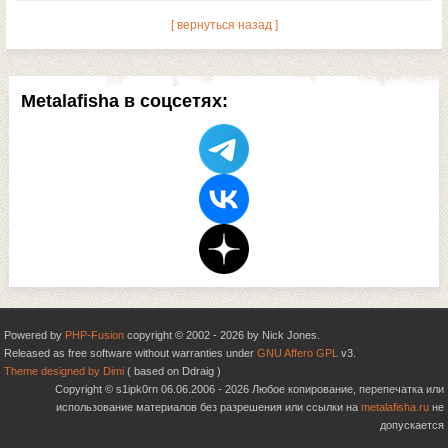
[ вернуться назад ]
Metalafisha в соцсетях:
Powered by
PHP-Fusion
copyright © 2002 - 2026 by Nick Jones.
Released as free software without warranties under
GNU Affero GPL
v3.
Theme designed by Dimi
( based on Ddraig )
Copyright © s1ipk0rn 06.06.2006 - 2026 Любое копирование, перепечатка или
использование материалов без разрешения или ссылки на
metalafisha.ru
не
допускается