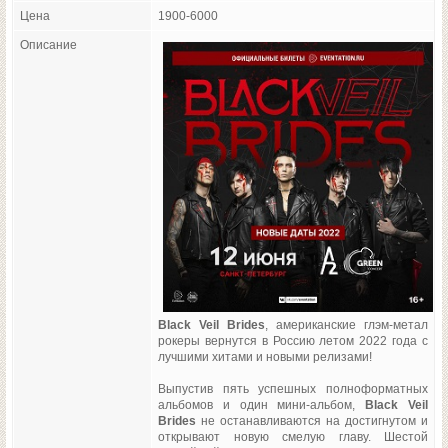
Цена
1900-6000
Описание
Black Veil Brides
, американские глэм-метал
рокеры вернутся в Россию летом 2022 года с
лучшими хитами и новыми релизами!
Выпустив пять успешных полноформатных
альбомов и один мини-альбом,
Black Veil
Brides
не останавливаются на достигнутом и
открывают новую смелую главу. Шестой