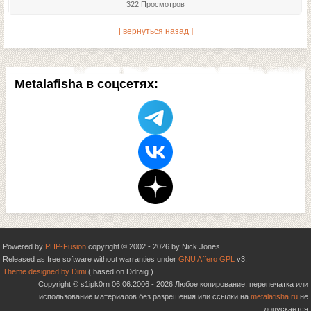
322 Просмотров
[ вернуться назад ]
Metalafisha в соцсетях:
Powered by
PHP-Fusion
copyright © 2002 - 2026 by Nick Jones.
Released as free software without warranties under
GNU Affero GPL
v3.
Theme designed by Dimi
( based on Ddraig )
Copyright © s1ipk0rn 06.06.2006 - 2026 Любое копирование, перепечатка или
использование материалов без разрешения или ссылки на
metalafisha.ru
не
допускается