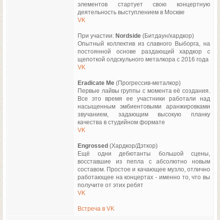
элементов стартует свою концертную
деятельность выступлением в Москве
VK
При участии:
Nordside
(Битдаун/хардкор)
Опытный коллектив из славного Выборга, на
постоянной основе раздающий хардкор с
щепоткой олдскульного металкора с 2016 года
VK
Eradicate Me
(Прогрессив-металкор)
Первые лайвы группы с момента её создания.
Все это время ее участники работали над
насыщенным эмбиентовыми аранжировками
звучанием, задающим высокую планку
качества в студийном формате
VK
Engrossed
(Хардкор/Дэткор)
Ещё одни дебютанты большой сцены,
восставшие из пепла с абсолютно новым
составом. Простое и качающее музло, отлично
работающее на концертах - именно то, что вы
получите от этих ребят
VK
Встреча в VK