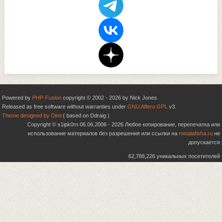
Powered by
PHP-Fusion
copyright © 2002 - 2026 by Nick Jones.
Released as free software without warranties under
GNU Affero GPL
v3.
Theme designed by Dimi
( based on Ddraig )
Copyright © s1ipk0rn 06.06.2006 - 2026 Любое копирование, перепечатка или
использование материалов без разрешения или ссылки на
metalafisha.ru
не
допускается
62,788,226 уникальных посетителей