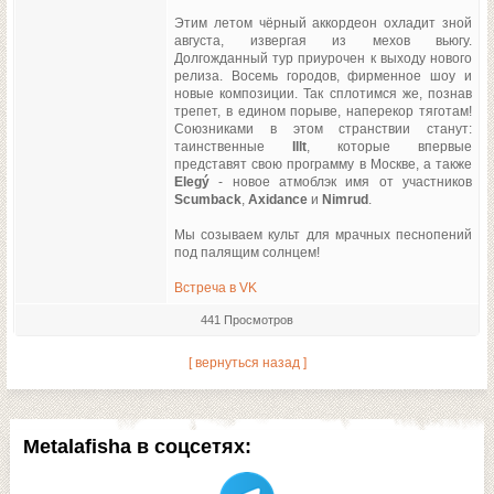
Этим летом чёрный аккордеон охладит зной
августа, извергая из мехов вьюгу.
Долгожданный тур приурочен к выходу нового
релиза. Восемь городов, фирменное шоу и
новые композиции. Так сплотимся же, познав
трепет, в едином порыве, наперекор тяготам!
Союзниками в этом странствии станут:
таинственные
Illt
, которые впервые
представят свою программу в Москве, а также
Elegý
- новое атмоблэк имя от участников
Scumback
,
Axidance
и
Nimrud
.
Мы созываем культ для мрачных песнопений
под палящим солнцем!
Встреча в VK
441 Просмотров
[ вернуться назад ]
Metalafisha в соцсетях: