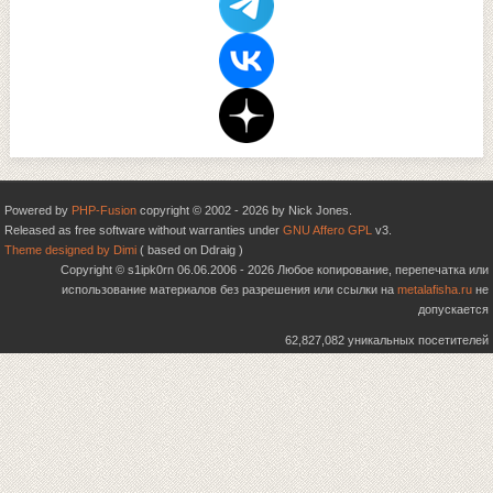
Powered by
PHP-Fusion
copyright © 2002 - 2026 by Nick Jones.
Released as free software without warranties under
GNU Affero GPL
v3.
Theme designed by Dimi
( based on Ddraig )
Copyright © s1ipk0rn 06.06.2006 - 2026 Любое копирование, перепечатка или
использование материалов без разрешения или ссылки на
metalafisha.ru
не
допускается
62,827,082 уникальных посетителей