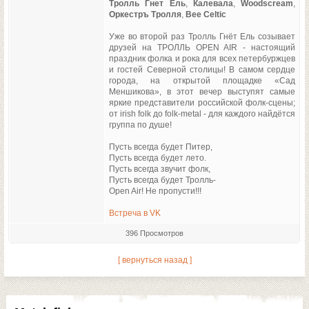
Тролль Гнет Ель
,
Калевала
,
Woodscream
,
Оркестръ Тролля
,
Bee Celtic
Уже во второй раз Тролль Гнёт Ель созывает
друзей на ТРОЛЛЬ OPEN AIR - настоящий
праздник фолка и рока для всех петербуржцев
и гостей Северной столицы! В самом сердце
города, на открытой площадке «Сад
Меншикова», в этот вечер выступят самые
яркие представители российской фолк-сцены;
от irish folk до folk-metal - для каждого найдётся
группа по душе!
Пусть всегда будет Питер,
Пусть всегда будет лето.
Пусть всегда звучит фолк,
Пусть всегда будет Тролль-
Open Air! Не пропусти!!!
Встреча в VK
396 Просмотров
[ вернуться назад ]