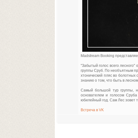
Madstream Booking представляет
"Забытый голос всего лесного" 
группы Сруб. По необъятным пр
хтонический пляс во болотных 
знанию о том, что быть в лесно
Самый большой тур группы, н
основателем и голосом Сруба
юбилейный год. Сам Лес зовет т
Встреча в VK