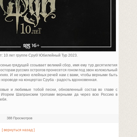
: 10 лет группе Сруб! Юбилейный Тур 2023.
осенью грядущей созывает великий сбор, имя ему тур десятилетия
осторам русских острогов пронесется гоном под звон колокольный
огнях. И не нужно елейных речей нам с вами, чтобы верными быть
м хороводе на концертах Сруба - радость вдохновенная.
овые и любимые тобой песни, обновленный состав во главе с
 Игорем Шапранским тропами верными да через всю Россию в
ебя.
388 Просмотров
[ вернуться назад ]