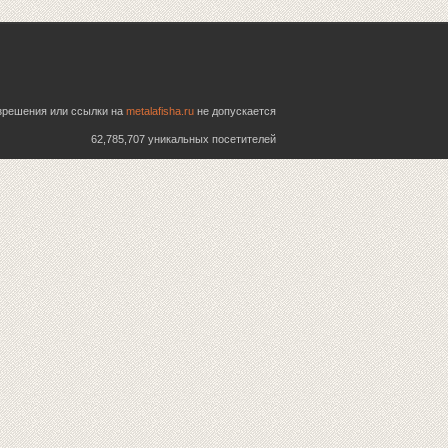
азрешения или ссылки на
metalafisha.ru
не допускается
62,785,707 уникальных посетителей