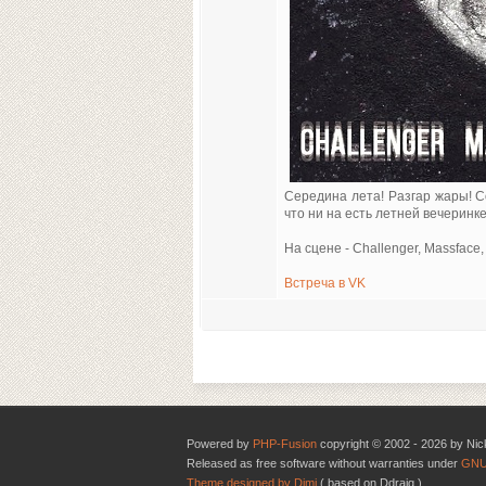
Середина лета! Разгар жары! 
что ни на есть летней вечерин
На сцене - Challenger, Massface
Встреча в VK
Powered by
PHP-Fusion
copyright © 2002 - 2026 by Nic
Released as free software without warranties under
GNU
Theme designed by Dimi
( based on Ddraig )