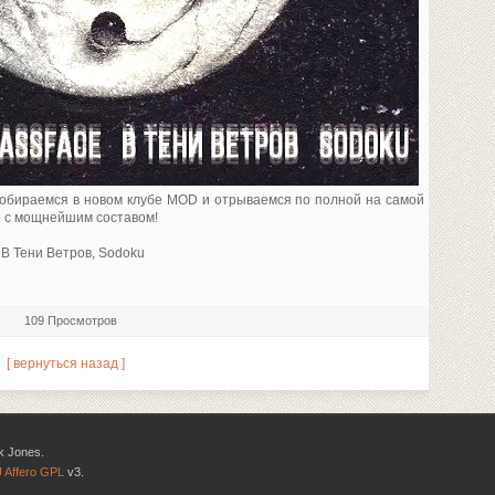
Собираемся в новом клубе MOD и отрываемся по полной на самой
ке с мощнейшим составом!
, В Тени Ветров, Sodoku
109 Просмотров
[ вернуться назад ]
k Jones.
 Affero GPL
v3.