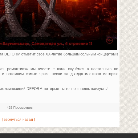
уппа DEFORM отметит своё XX-летие большим сольным концертом в
ая романтика» мы вместе с вами окунёмся в ностальгию по
х и вспомним самые яркие песни за двадцатилетнюю историю
их композиций DEFORM, которые ты точно знаешь наизусть!
425 Просмотров
[ вернуться назад ]