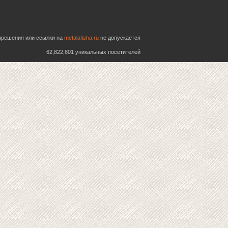
азрешения или ссылки на
metalafisha.ru
не допускается
62,822,801 уникальных посетителей