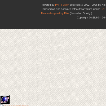
Powered by
PHP-Fusion
copyright © 2002 - 2026 by Nic
Released as free software without warranties under
GNU
Theme designed by Dimi
( based on Ddraig )
Copyright © s1ipk0rn 0