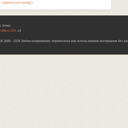
[ вернуться назад ]
k Jones.
 Affero GPL
v3.
6.06.2006 - 2026 Любое копирование, перепечатка или использование материалов без р