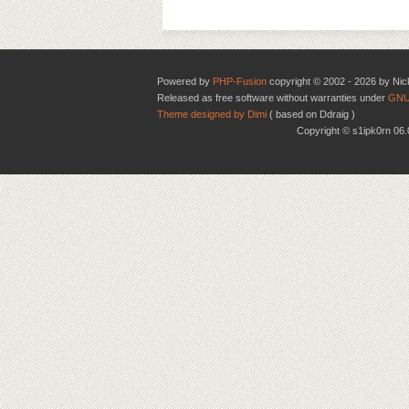
Powered by
PHP-Fusion
copyright © 2002 - 2026 by Nic
Released as free software without warranties under
GNU
Theme designed by Dimi
( based on Ddraig )
Copyright © s1ipk0rn 0