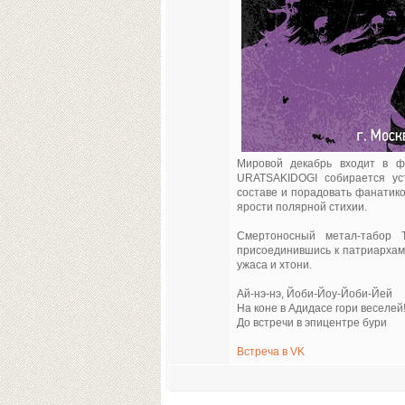
Мировой декабрь входит в ф
URATSAKIDOGI собирается ус
составе и порадовать фанатиков
ярости полярной стихии.
Смертоносный метал-табор 
присоединившись к патриархам
ужаса и хтони.
Ай-нэ-нэ, Йоби-Йоу-Йоби-Йей
На коне в Адидасе гори веселей
До встречи в эпицентре бури
Встреча в VK