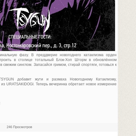
инальную фазу. В преддверие новогоднего катаклизма орден
троить в столице тотальный Блэк-Хоп Шторм в обновлённом
 свежим синглом. Запасайся гримом, стирай спортяги, готовься к
TSYGUN добавит жути и размаха Новогоднему Катаклизму,
 из URATSAKIDOGI. Теперь вечеринка обретает новое измерение
!
246 Просмотров