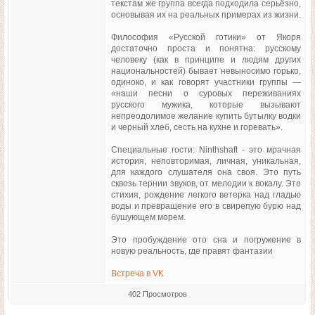
текстам же группа всегда подходила серьёзно,
основывая их на реальных примерах из жизни.
Философия «Русской готики» от Якоря
достаточно проста и понятна: русскому
человеку (как в принципе и людям других
национальностей) бывает невыносимо горько,
одиноко, и как говорят участники группы —
«наши песни о суровых переживаниях
русского мужика, которые вызывают
непреодолимое желание купить бутылку водки
и черный хлеб, сесть на кухне и горевать».
Специальные гости: Ninthshaft - это мрачная
история, неповторимая, личная, уникальная,
для каждого слушателя она своя. Это путь
сквозь тернии звуков, от мелодии к вокалу. Это
стихия, рождение легкого ветерка над гладью
воды и превращение его в свирепую бурю над
бушующем морем.
Это пробуждение ото сна и погружение в
новую реальность, где правят фантазии
Встреча в VK
402 Просмотров