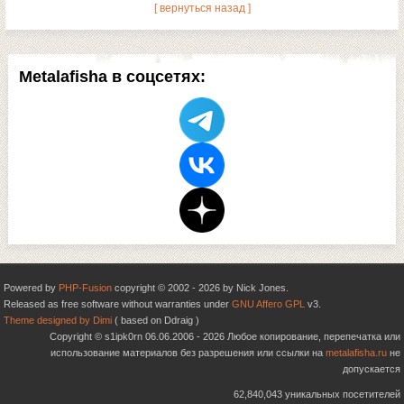
[ вернуться назад ]
Metalafisha в соцсетях:
Powered by
PHP-Fusion
copyright © 2002 - 2026 by Nick Jones.
Released as free software without warranties under
GNU Affero GPL
v3.
Theme designed by Dimi
( based on Ddraig )
Copyright © s1ipk0rn 06.06.2006 - 2026 Любое копирование, перепечатка или
использование материалов без разрешения или ссылки на
metalafisha.ru
не
допускается
62,840,043 уникальных посетителей