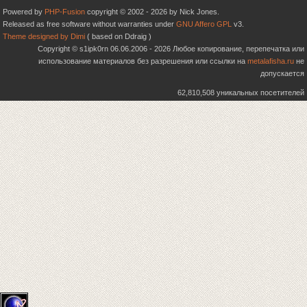
Powered by
PHP-Fusion
copyright © 2002 - 2026 by Nick Jones.
Released as free software without warranties under
GNU Affero GPL
v3.
Theme designed by Dimi
( based on Ddraig )
Copyright © s1ipk0rn 06.06.2006 - 2026 Любое копирование, перепечатка или
использование материалов без разрешения или ссылки на
metalafisha.ru
не
допускается
62,810,508 уникальных посетителей