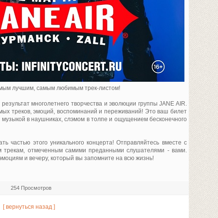
самым лучшим, самым любимым трек-листом!
- это результат многолетнего творчества и эволюции группы JANE AIR.
ых треков, эмоций, воспоминаний и переживаний! Это ваш билет
й музыкой в наушниках, слэмом в толпе и ощущением бесконечного
ть частью этого уникального концерта! Отправляйтесь вместе с
м трекам, отмеченным самими преданными слушателями - вами.
моциям и вечеру, который вы запомните на всю жизнь!
254 Просмотров
[ вернуться назад ]