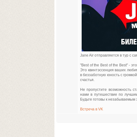
Jane Air отправляется в тур с 
"Best of the Best of the Best" 
Это квинтэссенция ваших любим
в беззаботную юность c громко
счастья.
Не пропустите возможность ста
нами в путешествие по лучши
Будьте готовы к незабываемым э
Встреча в VK