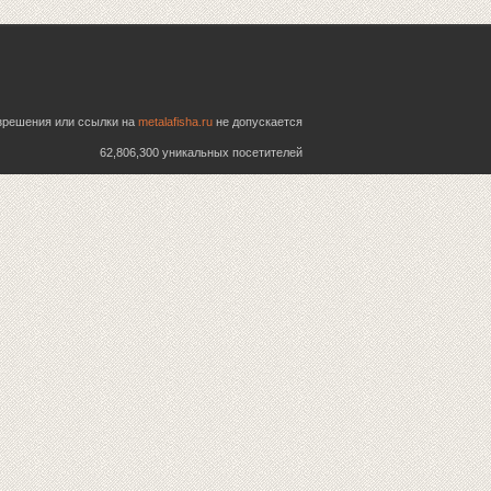
азрешения или ссылки на
metalafisha.ru
не допускается
62,806,300 уникальных посетителей