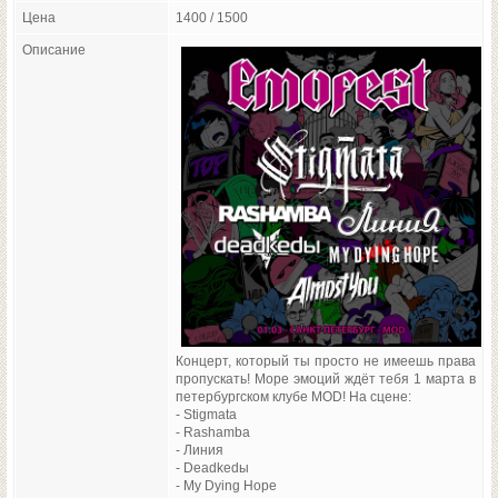
Цена
1400 / 1500
Описание
Концерт, который ты просто не имеешь права
пропускать! Море эмоций ждёт тебя 1 марта в
петербургском клубе MOD! На сцене:
- Stigmata
- Rashamba
- Линия
- Deadkedы
- My Dying Hope