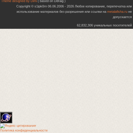
Theme designed by Dimi
( based on Ddraig )
Copyright © s1ipk0rn 06.06.2006 - 2026 Любое копирование, перепечатка или
использование материалов без разрешения или ссылки на
metalafisha.ru
не
допускается
62,832,306 уникальных посетителей
Политика конфиденциальности