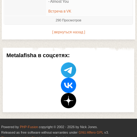
- Almost You
Встреча в VK
290 Просмотров
[ вернуться назад ]
Metalafisha в соцсетях:
Powered by
PHP-Fusion
copyright © 2002 - 2026 by Nick Jones.
Released as free software without warranties under
GNU Affero GPL
v3.