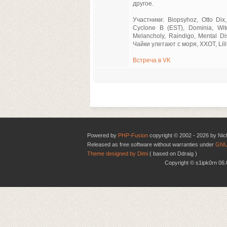
другое.
Участники: Biopsyhoz, Otto Di
Cyclone B (EST), Dominia, Wit
Melancholy, Raindigo, Mental Di
Чайки улетают с моря, XXOT, Lili
Встреча в VK
Powered by
PHP-Fusion
copyright © 2002 - 2026 by Nic
Released as free software without warranties under
GNU
Theme designed by Dimi
( based on Ddraig )
Copyright © s1ipk0rn 0