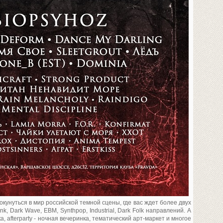
кунуться в мир российской темной сцены, где вас ждет более двух
nk, Dark Wave, EBM, Synthpop, Industrial, Dark Folk направлений. А
 afterparty - ночная вечеринка, тематический арт-маркет и многое