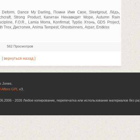
x, Deform, Dance My Darling, Помни Имя Свое, Sleetgrout, Лёдъ,
chcraft, Strong Product, Капитан Ненавидит Море, Autumn Rain
scipline, F.O.R., Lamia Morra, Konfirmat, Турбо Хтонь, GDS Project,
th Trox, Дистопия, Anima Tempest, Ghostsinners, Аграт, Erstkiss
562 Просмотров
[ вернуться назад ]
k Jones.
 Affero GPL
v3.
6.06.2006 - 2026 Любое копирование, перепечатка или использование материалов без р