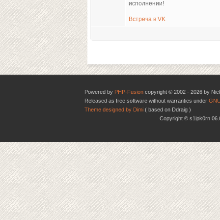
исполнении!
Встреча в VK
Powered by
PHP-Fusion
copyright © 2002 - 2026 by Nic
Released as free software without warranties under
GNU
Theme designed by Dimi
( based on Ddraig )
Copyright © s1ipk0rn 0