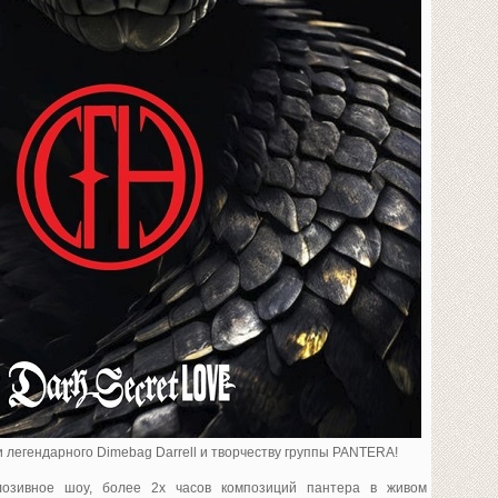
 легендарного Dimebag Darrell и творчеству группы PANTERA!
лозивное шоу, более 2х часов композиций пантера в живом