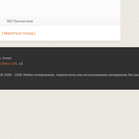
982 Просмотров
[ вернуться назад ]
k Jones.
 Affero GPL
v3.
6.06.2006 - 2026 Любое копирование, перепечатка или использование материалов без р