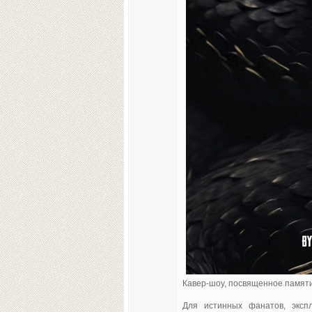
Кавер-шоу, посвященное памяти
Для истинных фанатов, эксп