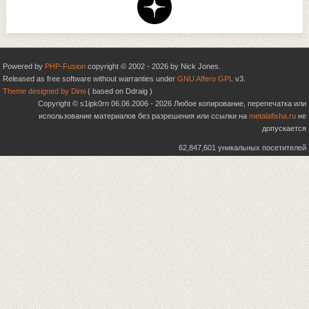
Powered by
PHP-Fusion
copyright © 2002 - 2026 by Nick Jones.
Released as free software without warranties under
GNU Affero GPL
v3.
Theme designed by Dimi
( based on Ddraig )
Copyright © s1ipk0rn 06.06.2006 - 2026 Любое копирование, перепечатка или
использование материалов без разрешения или ссылки на
metalafisha.ru
не
допускается
62,847,601 уникальных посетителей