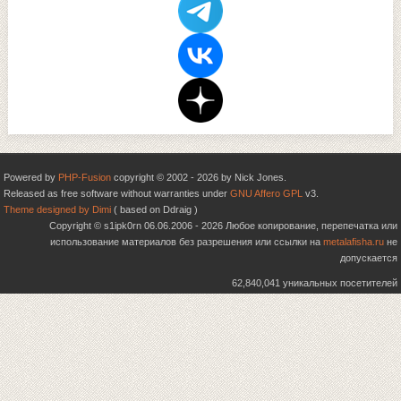
Powered by
PHP-Fusion
copyright © 2002 - 2026 by Nick Jones.
Released as free software without warranties under
GNU Affero GPL
v3.
Theme designed by Dimi
( based on Ddraig )
Copyright © s1ipk0rn 06.06.2006 - 2026 Любое копирование, перепечатка или
использование материалов без разрешения или ссылки на
metalafisha.ru
не
допускается
62,840,041 уникальных посетителей