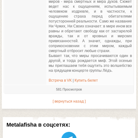
миров - мира смертных и мира духов. Сюжет
ведет нас к ощущениям, испытываемым
человеком издревле, и в частности, к
ощущению страха перед обитателями
потусторонней реальности. Само же название
Ни Чужих, Ни Своих означает: в мире ином все
равны и обретают свободу как от застарелой
вражды, так и от кровных и мирских
привязанностей. А значит, однажды, при
соприкосновении с этим миром, каждый
смертный отбросит любые страхи.
Бывает так, что миры просачиваются один в
другой, и тогда рождается миф. Этой осенью
мы приглашаем тебя ощутить это волшебство
на грядущем концерте группы Лёдъ.
Встреча в VK
|
Купить билет
581 Просмотров
[ вернуться назад ]
Metalafisha в соцсетях: