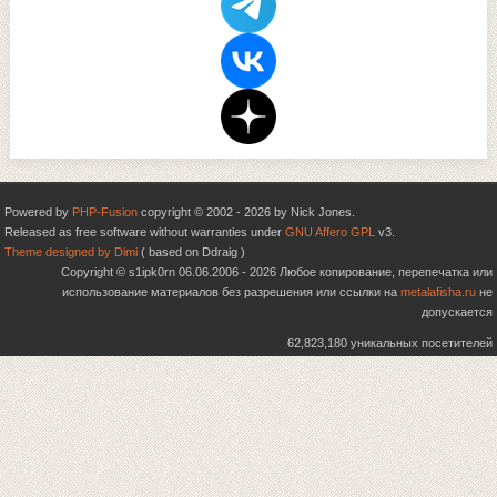
Powered by
PHP-Fusion
copyright © 2002 - 2026 by Nick Jones.
Released as free software without warranties under
GNU Affero GPL
v3.
Theme designed by Dimi
( based on Ddraig )
Copyright © s1ipk0rn 06.06.2006 - 2026 Любое копирование, перепечатка или
использование материалов без разрешения или ссылки на
metalafisha.ru
не
допускается
62,823,180 уникальных посетителей