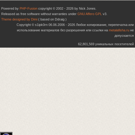
Powered by
PHP-Fusion
copyright © 2002 - 2026 by Nick Jones.
Released as free software without warranties under
GNU Affero GPL
v3.
Theme designed by Dimi
( based on Ddraig )
Copyright © s1ipk0rn 06.06.2006 - 2026 Любое копирование, перепечатка или
использование материалов без разрешения или ссылки на
metalafisha.ru
не
допускается
62,801,569 уникальных посетителей