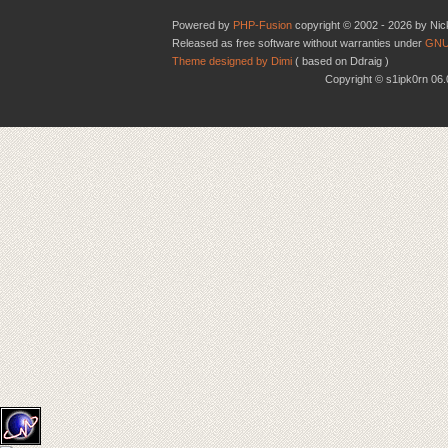
Powered by
PHP-Fusion
copyright © 2002 - 2026 by Nic
Released as free software without warranties under
GNU
Theme designed by Dimi
( based on Ddraig )
Copyright © s1ipk0rn 0