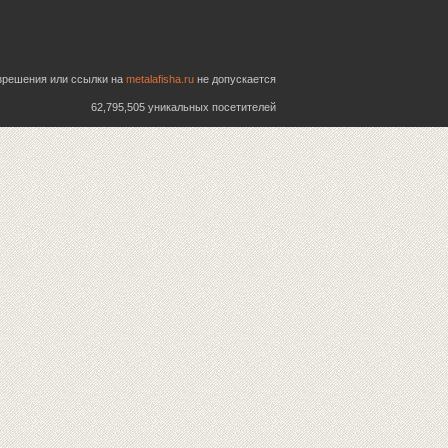
азрешения или ссылки на
metalafisha.ru
не допускается
62,795,505 уникальных посетителей