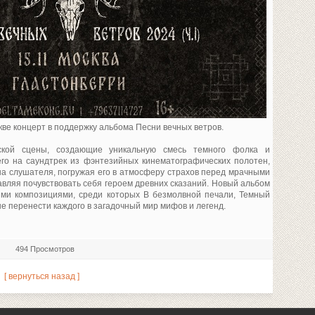
ве концерт в поддержку альбома Песни вечных ветров.
ской сцены, создающие уникальную смесь темного фолка и
его на саундтрек из фэнтезийных кинематографических полотен,
а слушателя, погружая его в атмосферу страхов перед мрачными
вляя почувствовать себя героем древних сказаний. Новый альбом
ими композициями, среди которых В безмолвной печали, Темный
е перенести каждого в загадочный мир мифов и легенд.
494 Просмотров
[ вернуться назад ]