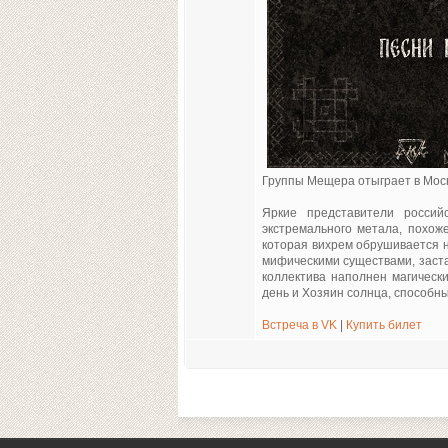
Группы Мещера отыграет в Моск
Яркие представители россий
экстремального метала, похож
которая вихрем обрушивается н
мифическими существами, заста
коллектива наполнен магическ
день и Хозяин солнца, способны
Встреча в VK
|
Купить билет