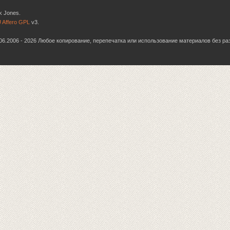
k Jones.
 Affero GPL
v3.
6.06.2006 - 2026 Любое копирование, перепечатка или использование материалов без р