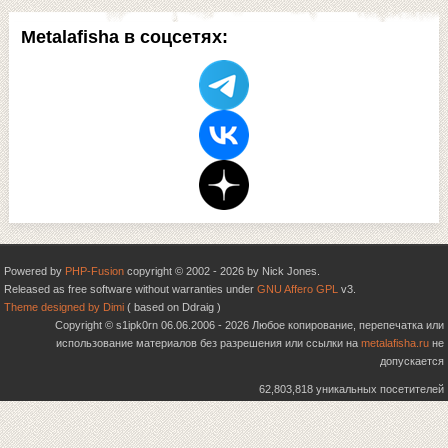
Metalafisha в соцсетях:
Powered by
PHP-Fusion
copyright © 2002 - 2026 by Nick Jones.
Released as free software without warranties under
GNU Affero GPL
v3.
Theme designed by Dimi
( based on Ddraig )
Copyright © s1ipk0rn 06.06.2006 - 2026 Любое копирование, перепечатка или
использование материалов без разрешения или ссылки на
metalafisha.ru
не
допускается
62,803,818 уникальных посетителей