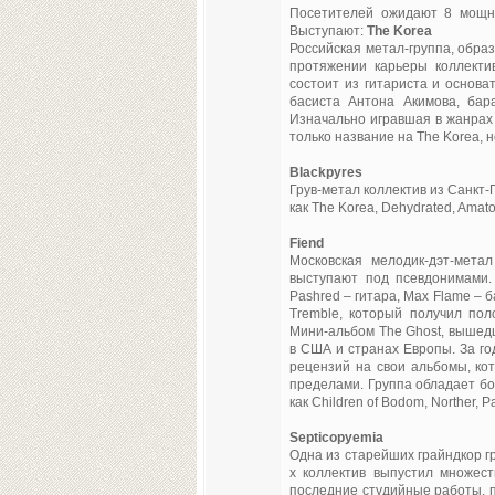
Посетителей ожидают 8 мощне
Выступают:
The Korea
Российская метал-группа, образ
протяжении карьеры коллекти
состоит из гитариста и основа
басиста Антона Акимова, бар
Изначально игравшая в жанрах 
только название на The Korea, 
Blackpyres
Грув-метал коллектив из Санкт-
как The Korea, Dehydrated, Amato
Fiend
Московская мелодик-дэт-метал
выступают под псевдонимами. 
Pashred – гитара, Max Flame – 
Tremble, который получил пол
Мини-альбом The Ghost, вышедш
в США и странах Европы. За г
рецензий на свои альбомы, кот
пределами. Группа обладает бо
как Children of Bodom, Norther, Pa
Septicopyemia
Одна из старейших грайндкор гр
х коллектив выпустил множес
последние студийные работы, 