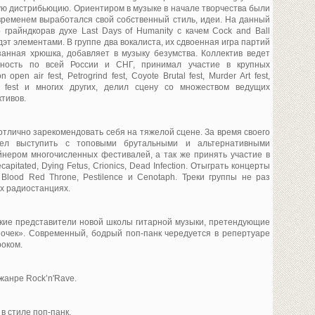
ю дистрибьюцию. Ориентиром в музыке в начале творчества были
временем выработался свой собственный стиль, идеи. На данный
 грайндкорав духе Last Days of Humanity с качем Cock and Ball
дэт элементами. В группе два вокалиста, их сдвоенная игра партий
анная хрюшка, добавляет в музыку безумства. Коллектив ведет
ьность по всей России и СНГ, принимал участие в крупных
pen air fest, Petrogrind fest, Coyote Brutal fest, Murder Art fest,
al fest и многих других, делил сцену со множеством ведущих
тивов.
отлично зарекомендовать себя на тяжелой сцене. За время своего
пел выступить с топовыми брутальными и альтернативными
йнером многочисленных фестивалей, а так же принять участие в
apitated, Dying Fetus, Crionics, Dead Infection. Отыграть концерты
 Blood Red Throne, Pestilence и Cenotaph. Треки группы не раз
х радиостанциях.
ркие представители новой школы гитарной музыки, претендующие
ночек». Современный, бодрый поп-панк чередуется в репертуаре
роком.
жанре Rock’n'Rave.
в стиле поп-панк.