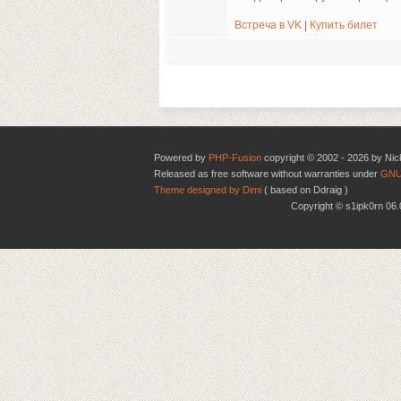
Встреча в VK
|
Купить билет
Powered by
PHP-Fusion
copyright © 2002 - 2026 by Nic
Released as free software without warranties under
GNU
Theme designed by Dimi
( based on Ddraig )
Copyright © s1ipk0rn 0