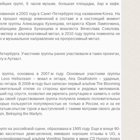
йших групп, 6 часов музыки, большая площадка, бар и кафе.
ованная в 2003 году в Санкт-Петербурге под названием Korea. На
в прошел череду изменений в составе и в настоящий момент
теля группы Александра Кузнецова, гитариста Юрия Лампочкина,
абанщика Дениса Буханцева и вокалиста Вячеслава Соколова.
маткор и альтернативный метал, в 2010 году группа поменяла не
но и музыкальное направление на прогрессивный метал.
Петербурга. Участники группы ранее участвовали в таких проектах,
ry и Ауткаст.
 группа, основана в 2007-м году. Основные участники группы
Leos Hellscream – вокал и гитара, Aira Deathstorm – ударные,
бас-гитара. В 2008-м году был записан первый альбом The Blooming
ожительный отклик со стороны критиков и рядовых меломанов.
ий год спустя, позволил им укрепить репутацию и заявить о себе
оды своей существования группа получила немало положительных
орые пользуются популярностью не только в России, но и за ее
гатым опытом туров и выступлений с такими мэтрами своего дела
in, Betraying the Martyrs.
упп на российской сцене, образована в 1995 году. Еще в конце 90-
тво кассетных демо-релизов, имевших хорошие отзывы в UG, а
полноформатный альбом Vomiting Swamp и мини CD Hungry Asses