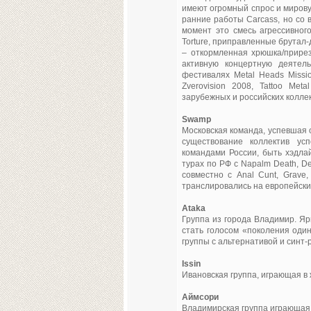
имеют огромный спрос и мирову
ранние работы Carcass, но со 
момент это смесь агрессивного
Torture, приправленные брутал-
– откормленная хрюшка/прирез
активную концертную деятел
фестивалях Metal Heads Mission o
Zverovision 2008, Tattoo Met
зарубежных и российских коллек
Swamp
Московская команда, успевшая 
существование коллектив ус
командами России, быть хэдла
турах по РФ с Napalm Death, Dec
совместно с Anal Cunt, Grave,
транслировались на европейски
Ataka
Группа из города Владимир. Я
стать голосом «поколения оди
группы с альтернативой и синт-
Issin
Ивановская группа, играющая в 
Аймсори
Владимирская группа играющая 