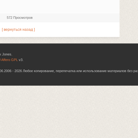
572 Просмотров
[ вернуться назад ]
k Jones.
 Affero GPL
v3.
6.06.2006 - 2026 Любое копирование, перепечатка или использование материалов без р