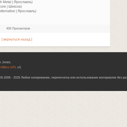
h Metal | Ярославль)
core | Шексна)
Alternative | Ярославль)
405 Просмотров
[ вернуться назад ]
k Jones.
 Affero GPL
v3.
6.06.2006 - 2026 Любое копирование, перепечатка или использование материалов без р