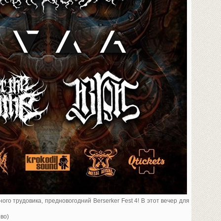
ого трудовика, предновогодний Berserker Fest 4! В этот вечер для
ово)