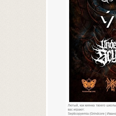
Лютый, как киянка твоего школьн
вас играют:
Septicopyemia (Grindcore | Иван