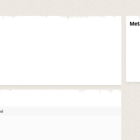
Met
ой