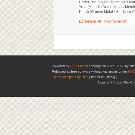
Under The Scythe (Technical Deat
Угла (Melodic Death Metal / Metal
Изгой (Groove Metal / Hardcore / 
Встреча в VK
|
Купить билет
Powered by
PHP-Fusion
copyright © 2002 - 2026 by Nic
Released as free software without warranties under
GNU
Theme designed by Dimi
( based on Ddraig )
Copyright © s1ipk0rn 0