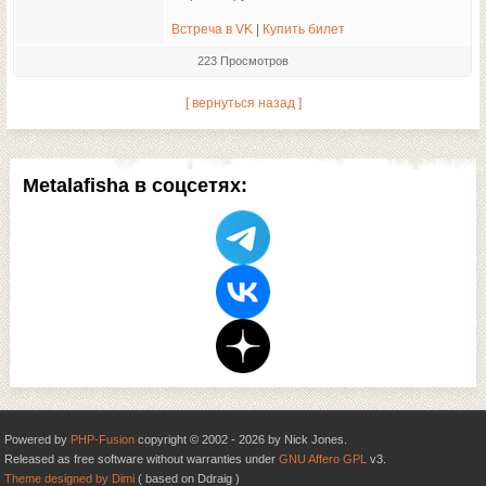
Встреча в VK
|
Купить билет
223 Просмотров
[ вернуться назад ]
Metalafisha в соцсетях:
Powered by
PHP-Fusion
copyright © 2002 - 2026 by Nick Jones.
Released as free software without warranties under
GNU Affero GPL
v3.
Theme designed by Dimi
( based on Ddraig )