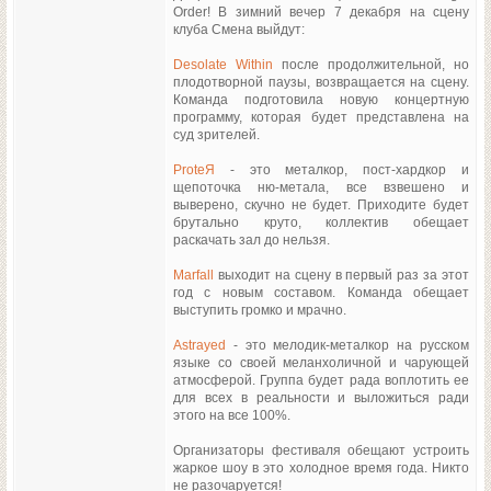
Order! В зимний вечер 7 декабря на сцену
клуба Смена выйдут:
Desolate Within
после продолжительной, но
плодотворной паузы, возвращается на сцену.
Команда подготовила новую концертную
программу, которая будет представлена на
суд зрителей.
ProteЯ
- это металкор, пост-хардкор и
щепоточка ню-метала, все взвешено и
выверено, скучно не будет. Приходите будет
брутально круто, коллектив обещает
раскачать зал до нельзя.
Marfall
выходит на сцену в первый раз за этот
год c новым составом. Команда обещает
выступить громко и мрачно.
Astrayed
- это мелодик-металкор на русском
языке со своей меланхоличной и чарующей
атмосферой. Группа будет рада воплотить ее
для всех в реальности и выложиться ради
этого на все 100%.
Организаторы фестиваля обещают устроить
жаркое шоу в это холодное время года. Никто
не разочаруется!