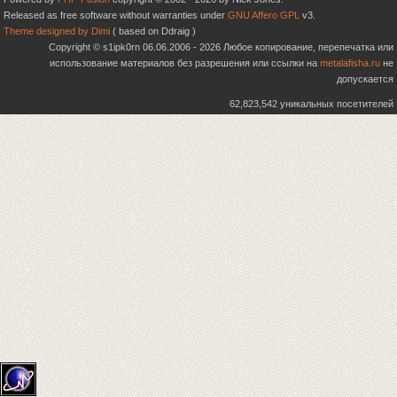
Released as free software without warranties under
GNU Affero GPL
v3.
Theme designed by Dimi
( based on Ddraig )
Copyright © s1ipk0rn 06.06.2006 - 2026 Любое копирование, перепечатка или
использование материалов без разрешения или ссылки на
metalafisha.ru
не
допускается
62,823,542 уникальных посетителей