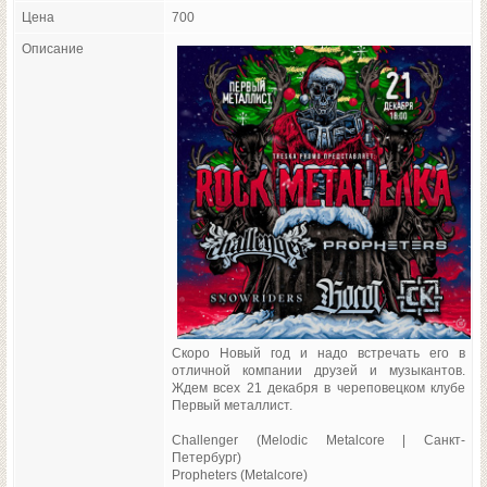
Цена
700
Описание
Скоро Новый год и надо встречать его в
отличной компании друзей и музыкантов.
Ждем всех 21 декабря в череповецком клубе
Первый металлист.
Challenger (Melodic Metalcore | Санкт-
Петербург)
Propheters (Metalcore)