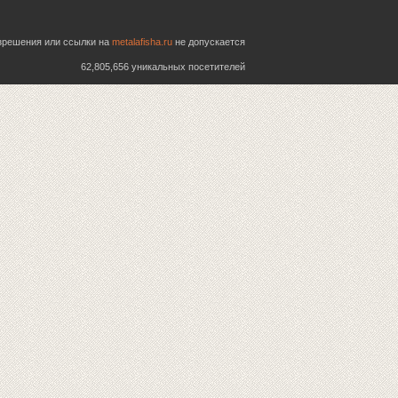
азрешения или ссылки на
metalafisha.ru
не допускается
62,805,656 уникальных посетителей