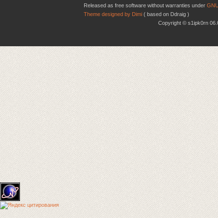
Released as free software without warranties under
GNU
Theme designed by Dimi
( based on Ddraig )
Copyright © s1ipk0rn 0