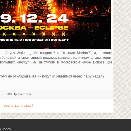
е Abyss Watching Me вопрос был "а когда Marina?", и, немного
небольшой и спонтанный подарок нашим столичным слушателям.
огодних каникул, мы выступим в московском клубе Eclipse, где
тому не откладывайте их покупку. Увидимся через пару недель.
209 Просмотров
[ вернуться назад ]
k Jones.