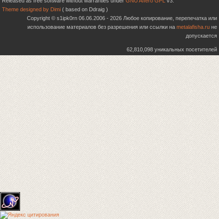
Released as free software without warranties under
GNU Affero GPL
v3.
Theme designed by Dimi
( based on Ddraig )
Copyright © s1ipk0rn 06.06.2006 - 2026 Любое копирование, перепечатка или
использование материалов без разрешения или ссылки на
metalafisha.ru
не
допускается
62,810,098 уникальных посетителей