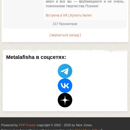
мерч и все вы — врубающиеся и не очень,
поклонники творчества Психеи!
Встреча в VK
|
Купить билет
217 Просмотров
[ вернуться назад ]
Metalafisha в соцсетях:
Powered by
PHP-Fusion
copyright © 2002 - 2026 by Nick Jones.