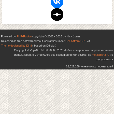
Powered by
PHP-Fusion
copyright © 2002 - 2026 by Nick Jones.
Released as free software without warranties under
GNU Affero GPL
v3.
Theme designed by Dimi
( based on Ddraig )
Copyright © s1ipk0rn 06.06.2006 - 2026 Любое копирование, перепечатка или
использование материалов без разрешения или ссылки на
metalafisha.ru
не
допускается
62,827,268 уникальных посетителей