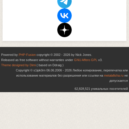
Powered by
PHP-Fusion
copyright © 2002 - 2026 by Nick Jones.
Released as free software without warranties under
GNU Affero GPL
v3.
Theme designed by Dimi
( based on Ddraig )
Copyright © s1ipk0rn 06.06.2006 - 2026 Любое копирование, перепечатка или
использование материалов без разрешения или ссылки на
metalafisha.ru
не
допускается
62,828,521 уникальных посетителей