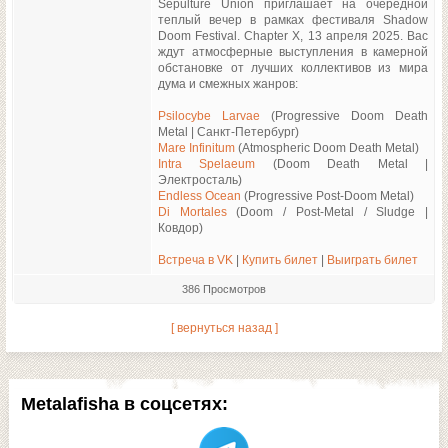
Sepulture Union приглашает на очередной
теплый вечер в рамках фестиваля Shadow
Doom Festival. Chapter X, 13 апреля 2025. Вас
ждут атмосферные выступления в камерной
обстановке от лучших коллективов из мира
дума и смежных жанров:
Psilocybe Larvae
(Progressive Doom Death
Metal | Санкт-Петербург)
Mare Infinitum
(Atmospheric Doom Death Metal)
Intra Spelaeum
(Doom Death Metal |
Электросталь)
Endless Ocean
(Progressive Post-Doom Metal)
Di Mortales
(Doom / Post-Metal / Sludge |
Ковдор)
Встреча в VK
|
Купить билет
|
Выиграть билет
386 Просмотров
[ вернуться назад ]
Metalafisha в соцсетях: