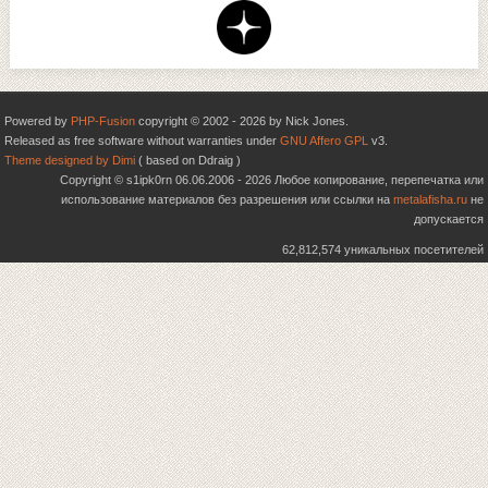
Powered by
PHP-Fusion
copyright © 2002 - 2026 by Nick Jones.
Released as free software without warranties under
GNU Affero GPL
v3.
Theme designed by Dimi
( based on Ddraig )
Copyright © s1ipk0rn 06.06.2006 - 2026 Любое копирование, перепечатка или
использование материалов без разрешения или ссылки на
metalafisha.ru
не
допускается
62,812,574 уникальных посетителей