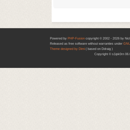
Powered by
PHP-Fusion
copyright © 2002 - 2026 by Nic
Released as free software without warranties under
GNU
Theme designed by Dimi
( based on Ddraig )
Copyright © s1ipk0rn 0