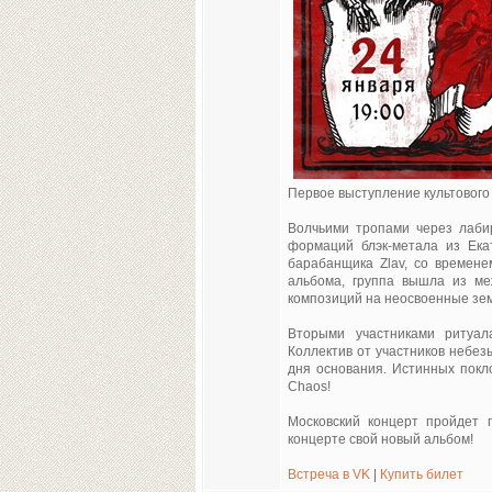
Первое выступление культового 
Волчьими тропами через лаби
формаций блэк-метала из Екат
барабанщика Zlav, со времене
альбома, группа вышла из ме
композиций на неосвоенные зе
Вторыми участниками ритуала
Коллектив от участников небез
дня основания. Истинных покло
Chaos!
Московский концерт пройдет п
концерте свой новый альбом!
Встреча в VK
|
Купить билет