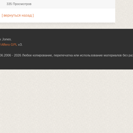
335 Просмотров
[ вернуться назад ]
k Jones.
 Affero GPL
v3.
6.06.2006 - 2026 Любое копирование, перепечатка или использование материалов без р