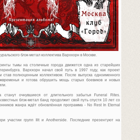
уральского блэк-метал коллектива Варххорн в Москве.
ринты тьмы на столичные города движется одна из старейших
еринбурга. Варххорн начал свой путь в 1997 году, как проект
м став полноценным коллективом. После выпуска одноименного
жвременья и готова обрушить мощь старых боевиков и новых
мли.
 станут очнувшиеся от длительного забытья Funeral Rites.
ызвестных блэк-метал банд продолжит свой путь спустя 10 лет со
нников жанра ждёт обновлённая программа - No Rest In Eternal
ри участии групп Illt и Anotherside. Последние презентуют на