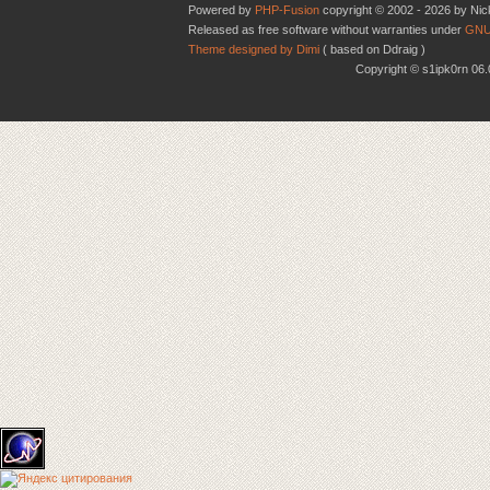
Powered by
PHP-Fusion
copyright © 2002 - 2026 by Nic
Released as free software without warranties under
GNU
Theme designed by Dimi
( based on Ddraig )
Copyright © s1ipk0rn 0