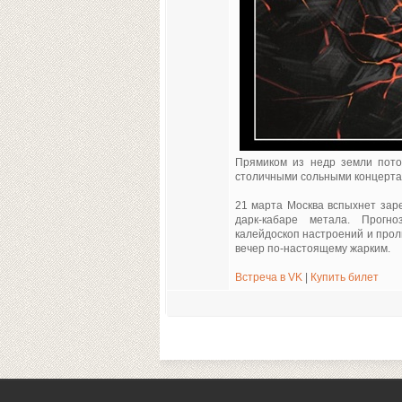
Прямиком из недр земли поток
столичными сольными концерта
21 марта Москва вспыхнет заре
дарк-кабаре метала. Прогн
калейдоскоп настроений и прол
вечер по-настоящему жарким.
Встреча в VK
|
Купить билет