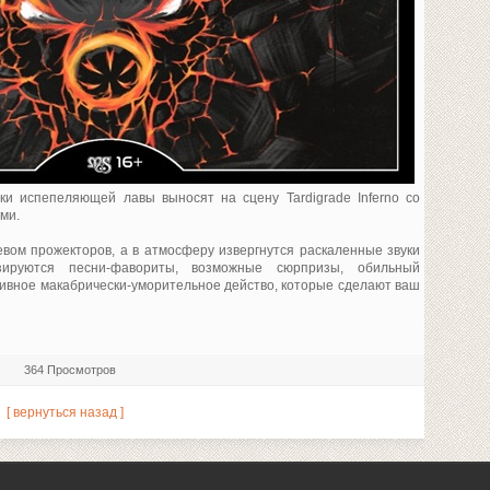
и испепеляющей лавы выносят на сцену Tardigrade Inferno со
ми.
вом прожекторов, а в атмосферу извергнутся раскаленные звуки
озируются песни-фавориты, возможные сюрпризы, обильный
ивное макабрически-уморительное действо, которые сделают ваш
364 Просмотров
[ вернуться назад ]