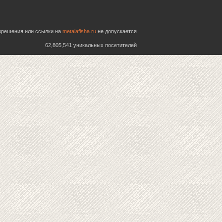
азрешения или ссылки на
metalafisha.ru
не допускается
62,805,541 уникальных посетителей