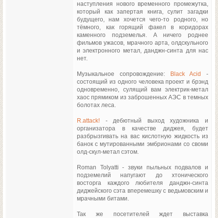
наступления нового временного промежутка,
который как запертая книга, сулит загадки
будущего, нам хочется чего-то родного, но
тёмного, как горящий факел в коридорах
каменного подземелья. А ничего роднее
фильмов ужасов, мрачного арта, олдскульного
и электронного метал, данджн-синта для нас
нет.
Музыкальное сопровождение:
Black Acid
-
состоящий из одного человека проект и брэнд
одновременно, сулящий вам электрик-метал
хаос прямиком из заброшенных АЭС в темных
болотах леса.
R.attack!
- дебютный выход художника и
организатора в качестве диджея, будет
разбрызгивать на вас кислотную жидкость из
банок с мутированными эмбрионами со своми
олд-скул-метал сэтом.
Roman Tolyatti - звуки пыльных подвалов и
подземелий напугают до хтонического
восторга каждого любителя данджн-синта
диджейского сэта вперемешку с ведьмовским и
мрачными битами.
Так же посетителей ждет выставка