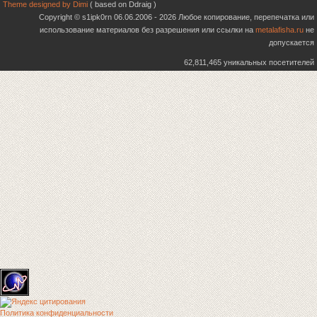
Theme designed by Dimi
( based on Ddraig )
Copyright © s1ipk0rn 06.06.2006 - 2026 Любое копирование, перепечатка или
использование материалов без разрешения или ссылки на
metalafisha.ru
не
допускается
62,811,465 уникальных посетителей
Политика конфиденциальности