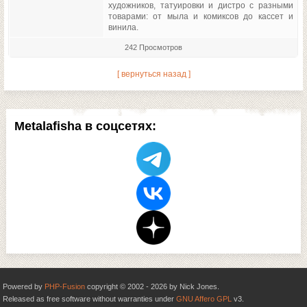
художников, татуировки и дистро с разными
товарами: от мыла и комиксов до кассет и
винила.
242 Просмотров
[ вернуться назад ]
Metalafisha в соцсетях:
Powered by
PHP-Fusion
copyright © 2002 - 2026 by Nick Jones.
Released as free software without warranties under
GNU Affero GPL
v3.