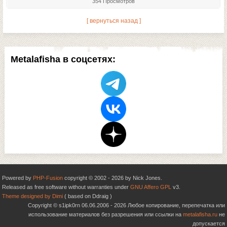
354 Просмотров
[ вернуться назад ]
Metalafisha в соцсетях:
Powered by
PHP-Fusion
copyright © 2002 - 2026 by Nick Jones.
Released as free software without warranties under
GNU Affero GPL
v3.
Theme designed by Dimi
( based on Ddraig )
Copyright © s1ipk0rn 06.06.2006 - 2026 Любое копирование, перепечатка или
использование материалов без разрешения или ссылки на
metalafisha.ru
не
допускается