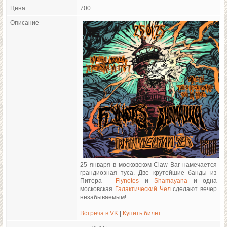
Цена
700
Описание
25 января в московском Claw Bar намечается
грандиозная туса. Две крутейшие банды из
Питера -
Flynotes
и
Shamayana
и одна
московская
Галактический Чел
сделают вечер
незабываемым!
Встреча в VK
|
Купить билет