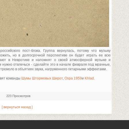
ссийского пост-блэка. Группа вернулась, потому что музыку
ожить, но в долгосрочной перспективе он будет играть ее всю
рают в Невротике и напомнят о своей атмосферной музыке и
м нужно отвлечься - сделайте это в начале февраля под мрачные,
тремоло в объятиях звука, нагруженного гитарными эффектами.
авят команды
Шумы Штормовых Широт
,
Ospa 1959
и
Khlad
.
223 Просмотров
[ вернуться назад ]