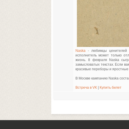
Naska
- любимцы ценителей ро
исполнитель может только отл
жизнь. 8 февраля Naska сыг
замысловатых текстах. Если ва
красивые переборы и яростные 
В Москве кампанию Naska сост
Встреча в VK
|
Купить билет