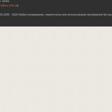
k Jones.
 Affero GPL
v3.
6.06.2006 - 2026 Любое копирование, перепечатка или использование материалов без р