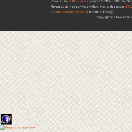
Powered by
PHP-Fusion
copyright © 2002 - 2026 by Nic
Released as free software without warranties under
GNU
Theme designed by Dimi
( based on Ddraig )
Copyright © s1ipk0rn 0