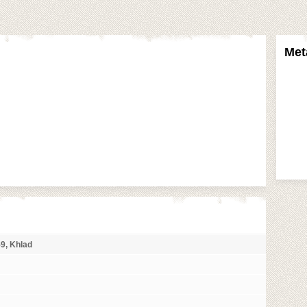
Met
, Khlad