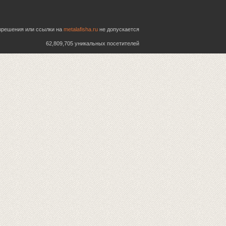
азрешения или ссылки на
metalafisha.ru
не допускается
62,809,705 уникальных посетителей