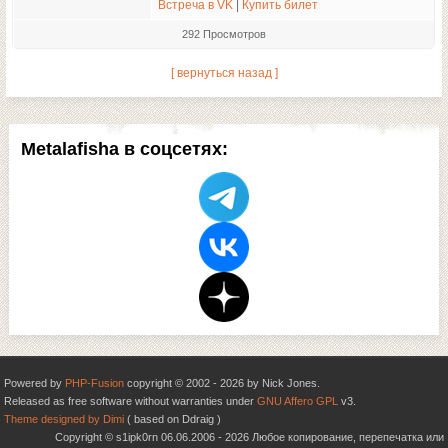
Встреча в VK
|
Купить билет
292 Просмотров
[ вернуться назад ]
Metalafisha в соцсетях:
Powered by
PHP-Fusion
copyright © 2002 - 2026 by Nick Jones.
Released as free software without warranties under
GNU Affero GPL
v3.
Theme designed by Dimi
( based on Ddraig )
Copyright © s1ipk0rn 06.06.2006 - 2026 Любое копирование, перепечатка или