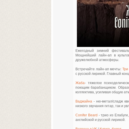
Eжегодный зимний фестиваль
Мощнейший лайн-ап в культов
дружелюбной атмосферы.
Встречайте лайн-ап мечты:
Три
с русской лирикой. Главный конц
Жаба
- тяжелое психоделичес
поющим барабанщиком. Образы
коллектива, усиливая общую а
Ваджайна
- ню-метал/сладж кви
низкого звучания гитар, так и 
Conifer Beard
- трио из Елабуги
английской и русской лирикой.