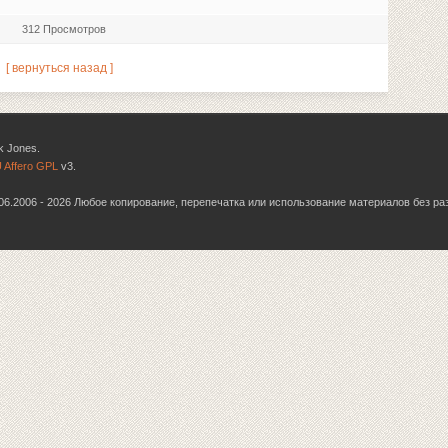
312 Просмотров
[ вернуться назад ]
k Jones.
 Affero GPL
v3.
6.06.2006 - 2026 Любое копирование, перепечатка или использование материалов без р