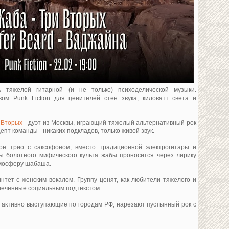
 тяжелой гитарной (и не только) психоделической музыки.
ом Punk Fiction для ценителей стен звука, киловатт света и
 Вторых
- дуэт из Москвы, играющий тяжелый альтернативный рок
епт команды - никаких подкладов, только живой звук.
кое трио с саксофоном, вместо традиционной электрогитары и
 болотного мифического культа жабы проносится через лирику
тмосферу шабаша.
нтет с женским вокалом. Группу ценят, как любители тяжелого и
увлеченные социальным подтекстом.
, активно выступающие по городам РФ, нарезают пустынный рок с