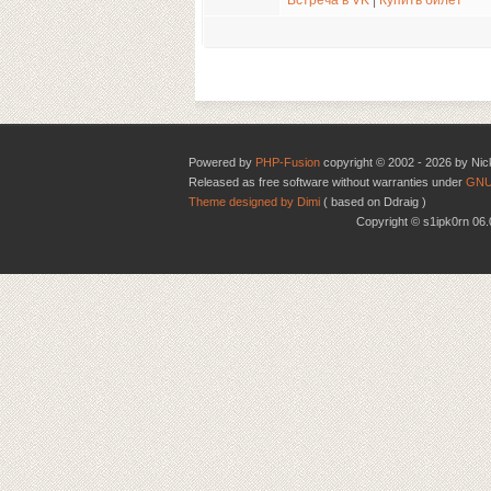
Встреча в VK
|
Купить билет
Powered by
PHP-Fusion
copyright © 2002 - 2026 by Nic
Released as free software without warranties under
GNU
Theme designed by Dimi
( based on Ddraig )
Copyright © s1ipk0rn 0