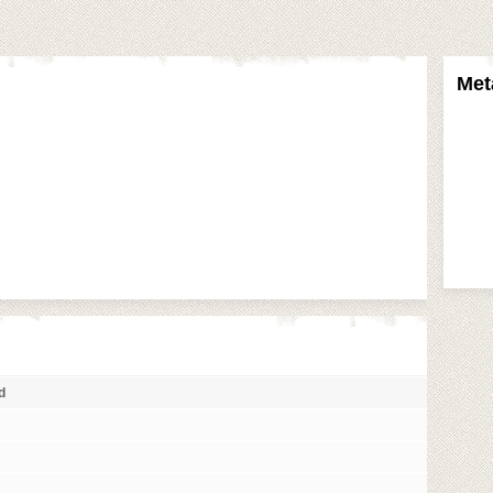
Met
d