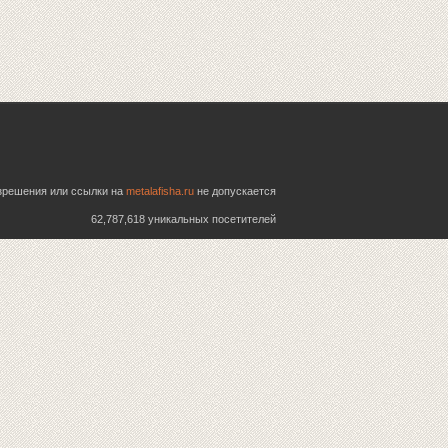
азрешения или ссылки на
metalafisha.ru
не допускается
62,787,618 уникальных посетителей