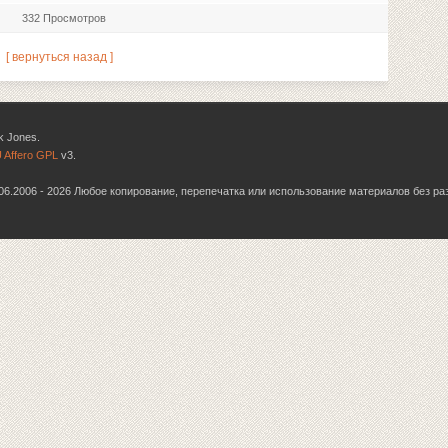
332 Просмотров
[ вернуться назад ]
k Jones.
 Affero GPL
v3.
6.06.2006 - 2026 Любое копирование, перепечатка или использование материалов без р