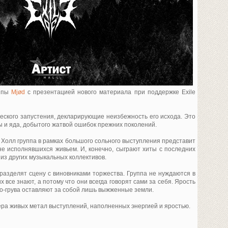
уппы
Mjød
с презентацией нового материала при поддержке Exile
еского запустения, декларирующие неизбежность его исхода. Это
ы и яда, добытого жатвой ошибок прежних поколений.
 Холл группа в рамках большого сольного выступления представит
не исполнявшихся живьем. И, конечно, сыграют хиты с последних
из других музыкальных коллективов.
разделят сцену с виновниками торжества. Группа не нуждаются в
 все знают, а потому что они всегда говорят сами за себя. Ярость
ео-грува оставляют за собой лишь выжженные земли.
ера живых метал выступлений, наполненных энергией и яростью.