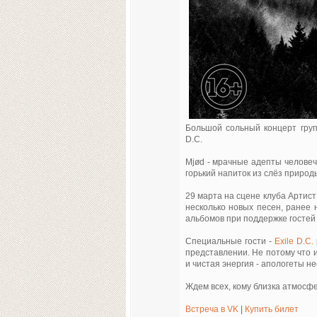
Большой сольный концерт гр
D.C.
Mjød - мрачные адепты человеч
горький напиток из слёз природ
29 марта на сцене клуба Артист
несколько новых песен, ранее 
альбомов при поддержке гостей 
Специальные гости -
Exile D.C.
представлении. Не потому что их
и чистая энергия - апологеты н
Ждем всех, кому близка атмосф
Встреча в VK
|
Купить билет