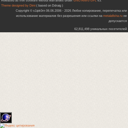
Released as free software without warranties under
GNU Affero GPL
v3.
Theme designed by Dimi
( based on Ddraig )
Copyright © s1ipk0rn 06.06.2006 - 2026 Любое копирование, перепечатка или
использование материалов без разрешения или ссылки на
metalafisha.ru
не
допускается
62,811,498 уникальных посетителей