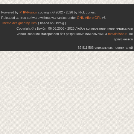
Powered by
PHP-Fusion
copyright © 2002 - 2026 by Nick Jones.
Released as free software without warranties under
GNU Affero GPL
v3.
Theme designed by Dimi
( based on Ddraig )
Copyright © s1ipk0rn 06.06.2006 - 2026 Любое копирование, перепечатка или
использование материалов без разрешения или ссылки на
metalafisha.ru
не
допускается
62,811,503 уникальных посетителей