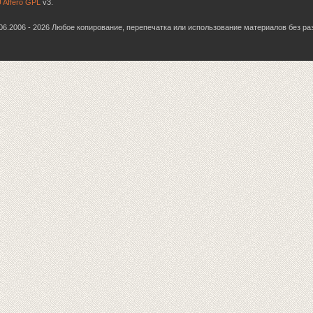
 Affero GPL
v3.
6.06.2006 - 2026 Любое копирование, перепечатка или использование материалов без р