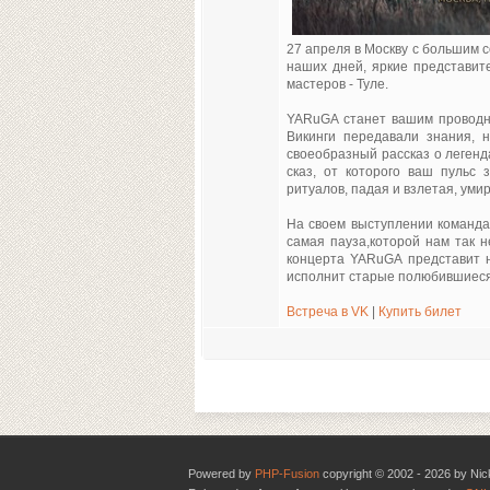
27 апреля в Москву с большим 
наших дней, яркие представите
мастеров - Туле.
YARuGA станет вашим проводни
Викинги передавали знания, 
своеобразный рассказ о легенда
сказ, от которого ваш пульс 
ритуалов, падая и взлетая, умир
На своем выступлении команда 
самая пауза,которой нам так н
концерта YARuGA представит н
исполнит старые полюбившиеся
Встреча в VK
|
Купить билет
Powered by
PHP-Fusion
copyright © 2002 - 2026 by Nic