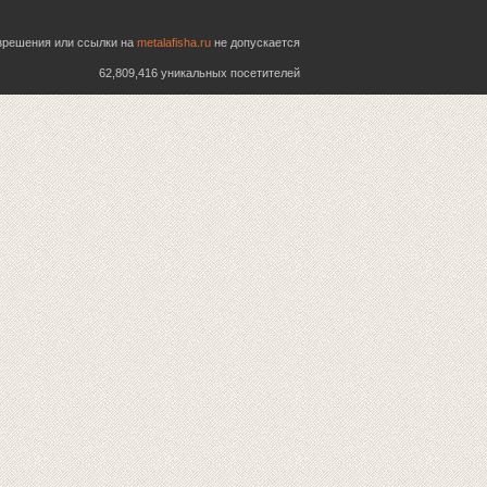
азрешения или ссылки на
metalafisha.ru
не допускается
62,809,416 уникальных посетителей