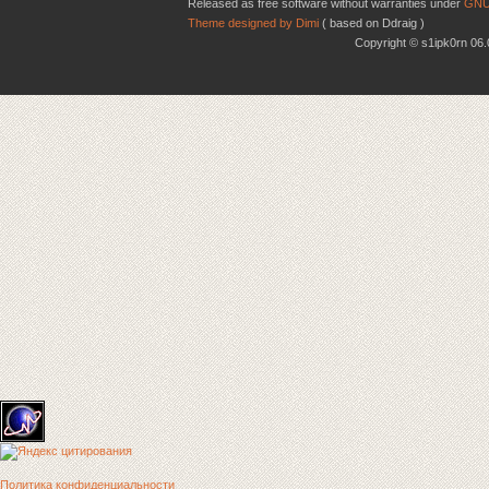
Released as free software without warranties under
GNU
Theme designed by Dimi
( based on Ddraig )
Copyright © s1ipk0rn 0
Политика конфиденциальности