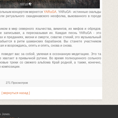
сольным концертом вернется
YARuGA
. YARuGA - истинные скальды
ли ритуального скандинавского неофолка, выкованного в городе
ком в мир северного язычества, викингов, их мифов и обрядов.
не записывая, а пересказывая их. Каждая песнь YARuGA - это
х и преданиях, жизни и смерти, схватке стихий, это музыкальный
забьется в ритм шаманских барабанов. Вы станете участником
ая и возрождаясь, опять и опять, снова и снова.
поведет вас за собой, увлекая в осознанную медитацию. Это та
е хватает в привычной рутине. Во время полноценного сольного
овые треки со свежего альбома Край родной, а также, конечно,
 композиции.
271 Просмотров
[ вернуться назад ]
k Jones.