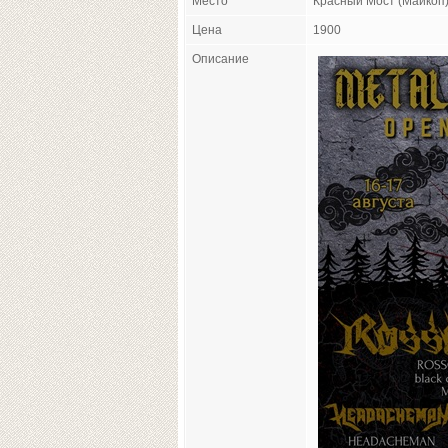
Место
Красный Мост (Майкоп
Цена
1900
Описание