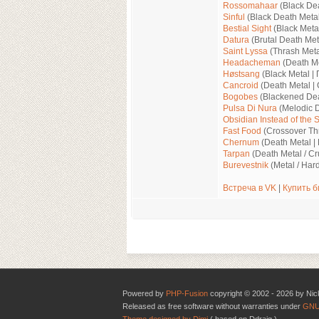
Rossomahaar
(Black Dea
Sinful
(Black Death Metal
Bestial Sight
(Black Meta
Datura
(Brutal Death Met
Saint Lyssa
(Thrash Meta
Headacheman
(Death Me
Høstsang
(Black Metal |
Cancroid
(Death Metal |
Bogobes
(Blackened Dea
Pulsa Di Nura
(Melodic 
Obsidian Instead of the 
Fast Food
(Crossover Th
Chernum
(Death Metal |
Tarpan
(Death Metal / Cr
Burevestnik
(Metal / Har
Встреча в VK
|
Купить б
Powered by
PHP-Fusion
copyright © 2002 - 2026 by Nic
Released as free software without warranties under
GNU