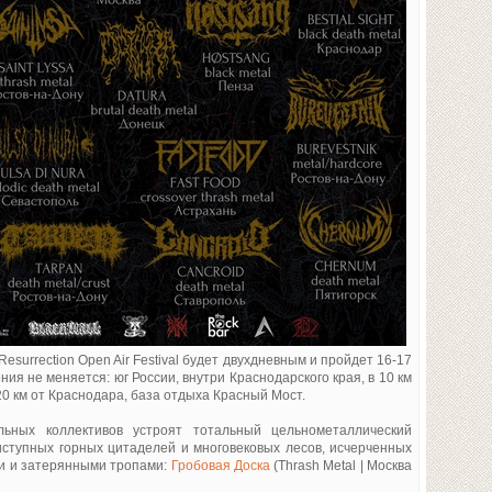
t Resurrection Open Air Festival будет двухдневным и пройдет 16-17
ния не меняется: юг России, внутри Краснодарского края, в 10 км
20 км от Краснодара, база отдыха Красный Мост.
ьных коллективов устроят тотальный цельнометаллический
иступных горных цитаделей и многовековых лесов, исчерченных
и и затерянными тропами:
Гробовая Доска
(Thrash Metal | Москва