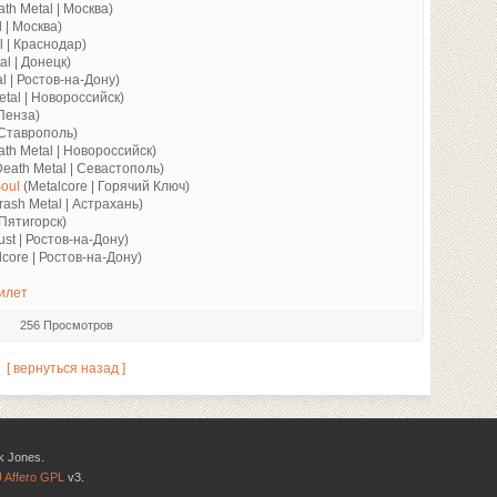
th Metal | Москва)
 | Москва)
l | Краснодар)
al | Донецк)
l | Ростов-на-Дону)
tal | Новороссийск)
 Пенза)
 Ставрополь)
th Metal | Новороссийск)
Death Metal | Севастополь)
Soul
(Metalcore | Горячий Ключ)
rash Metal | Астрахань)
 Пятигорск)
ust | Ростов-на-Дону)
dcore | Ростов-на-Дону)
илет
256 Просмотров
[ вернуться назад ]
k Jones.
 Affero GPL
v3.