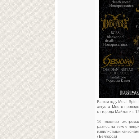
В этом году Metal Spiri
августа. Место проведе
от города Майкоп и в 1
16 мощных экстремал
разнос на земле непр
извилистыми каньонам
/ Белгород)