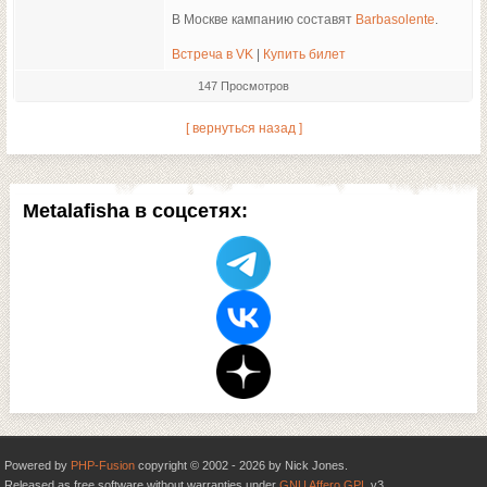
В Москве кампанию составят
Barbasolente
.
Встреча в VK
|
Купить билет
147 Просмотров
[ вернуться назад ]
Metalafisha в соцсетях:
Powered by
PHP-Fusion
copyright © 2002 - 2026 by Nick Jones.
Released as free software without warranties under
GNU Affero GPL
v3.