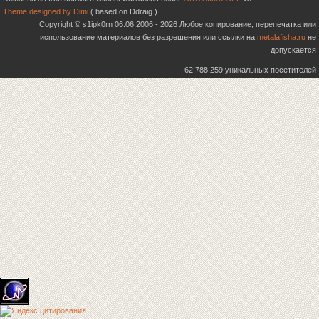
Theme designed by Dimi
( based on Ddraig )
Copyright © s1ipk0rn 06.06.2006 - 2026 Любое копирование, перепечатка или
использование материалов без разрешения или ссылки на
metalafisha.ru
не
допускается
62,788,259 уникальных посетителей