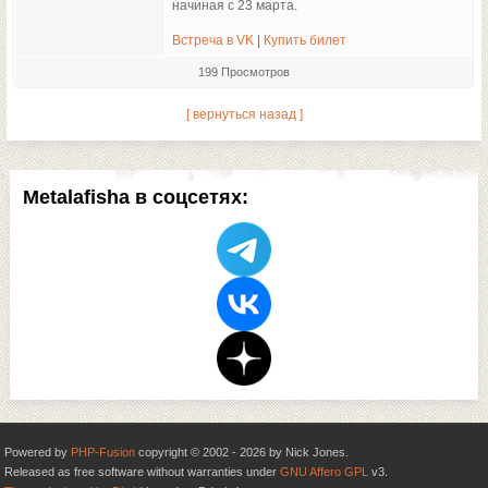
начиная с 23 марта.
Встреча в VK
|
Купить билет
199 Просмотров
[ вернуться назад ]
Metalafisha в соцсетях:
Powered by
PHP-Fusion
copyright © 2002 - 2026 by Nick Jones.
Released as free software without warranties under
GNU Affero GPL
v3.